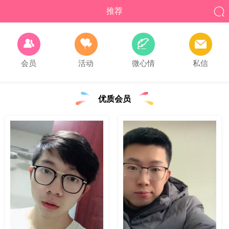

推荐




会员
活动
微心情
私信
优质会员