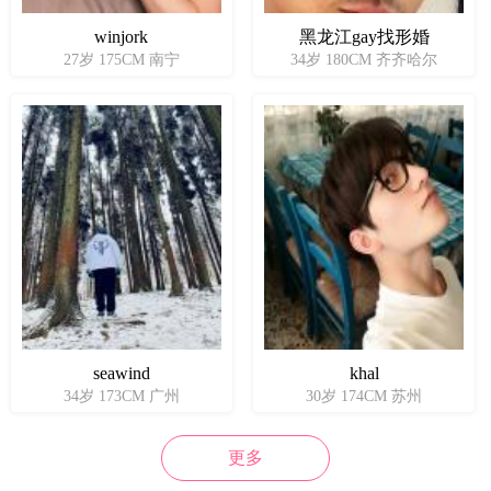
winjork
黑龙江gay找形婚
27岁 175CM 南宁
34岁 180CM 齐齐哈尔
seawind
khal
34岁 173CM 广州
30岁 174CM 苏州
更多