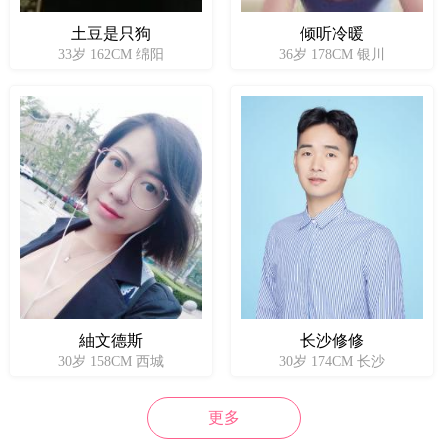
土豆是只狗
倾听冷暖
33岁 162CM 绵阳
36岁 178CM 银川
紬文德斯
长沙修修
30岁 158CM 西城
30岁 174CM 长沙
更多