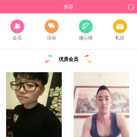

推荐




会员
活动
微心情
私信
优质会员