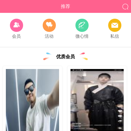

推荐




会员
活动
微心情
私信
优质会员