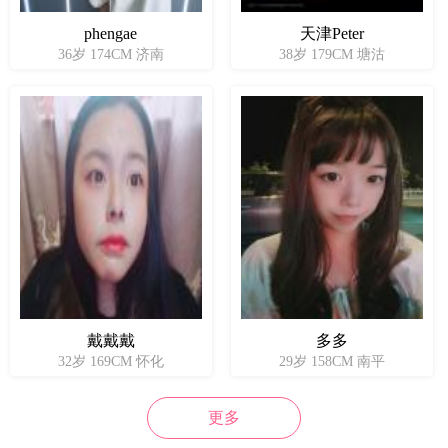
phengae
天津Peter
36岁 174CM 济南
38岁 179CM 塘沽
戴戴戴
多多
32岁 169CM 怀化
29岁 158CM 南平
更多